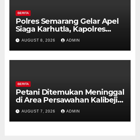
BERITA
Polres Semarang Gelar Apel
Siaga Karhutla, Kapolres
Tekankan Sinergi dan
AUGUST 8, 2026
ADMIN
Kesiapsiagaan Hadapi Musim
Kemarau.
BERITA
Petani Ditemukan Meninggal
di Area Persawahan Kalibeji,
Polisi Pastikan Tidak Ada
AUGUST 7, 2026
ADMIN
Tanda Kekerasan