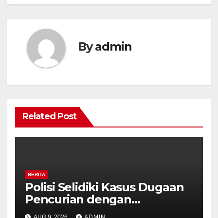
By
admin
Related Post
BERITA
Polisi Selidiki Kasus Dugaan
Pencurian dengan
Kekerasan di Counter HP
AUG 9, 2026
ADMIN