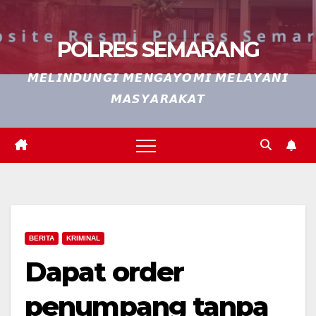
POLRES SEMARANG
𝙈𝙀𝙇𝙄𝙉𝘿𝙐𝙉𝙂𝙄 𝙈𝙀𝙉𝙂𝘼𝙔𝙊𝙈𝙄 𝙈𝙀𝙇𝘼𝙔𝘼𝙉𝙄
𝙈𝘼𝙎𝙔𝘼𝙍𝘼𝙆𝘼𝙏
BERITA
KRIMINAL
Dapat order
penumpang tanpa