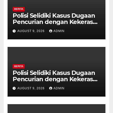
BERITA
Polisi Selidiki Kasus Dugaan
Pencurian dengan Kekerasan
di Counter HP Royal Phone
AUGUST 9, 2026
ADMIN
Ambarawa.
BERITA
Polisi Selidiki Kasus Dugaan
Pencurian dengan Kekerasan
di Counter HP Royal Phone
AUGUST 9, 2026
ADMIN
Ambarawa.