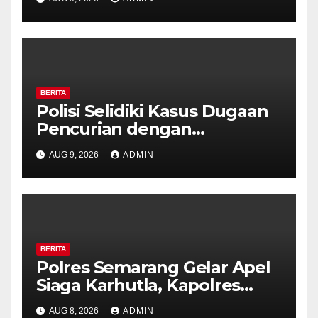
Royal Phone Ambarawa.
BERITA
Polisi Selidiki Kasus Dugaan
Pencurian dengan
Kekerasan di Counter HP
AUG 9, 2026
ADMIN
Royal Phone Ambarawa.
BERITA
Polres Semarang Gelar Apel
Siaga Karhutla, Kapolres
Tekankan Sinergi dan
AUG 8, 2026
ADMIN