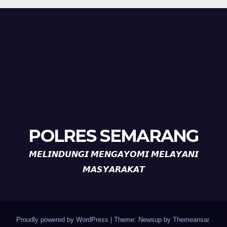
POLRES SEMARANG
𝙈𝙀𝙇𝙄𝙉𝘿𝙐𝙉𝙂𝙄 𝙈𝙀𝙉𝙂𝘼𝙔𝙊𝙈𝙄 𝙈𝙀𝙇𝘼𝙔𝘼𝙉𝙄
𝙈𝘼𝙎𝙔𝘼𝙍𝘼𝙆𝘼𝙏
Proudly powered by WordPress
|
Theme: Newsup by
Themeansar
.