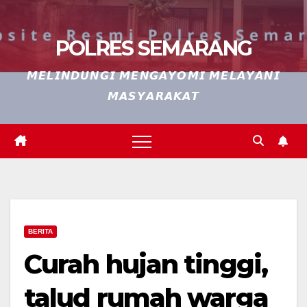
POLRES SEMARANG
𝙈𝙀𝙇𝙄𝙉𝘿𝙐𝙉𝙂𝙄 𝙈𝙀𝙉𝙂𝘼𝙔𝙊𝙈𝙄 𝙈𝙀𝙇𝘼𝙔𝘼𝙉𝙄
𝙈𝘼𝙎𝙔𝘼𝙍𝘼𝙆𝘼𝙏
BERITA
Curah hujan tinggi,
talud rumah warga