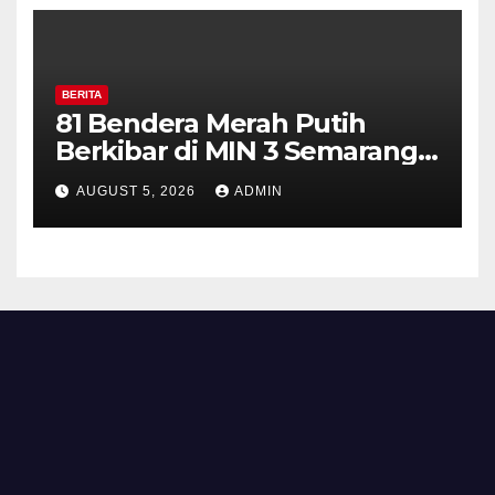
BERITA
81 Bendera Merah Putih
Berkibar di MIN 3 Semarang,
Bhabinkamtibmas Desa
AUGUST 5, 2026
ADMIN
Timpik Hadiri Peringatan
HUT ke-81 Kemerdekaan RI