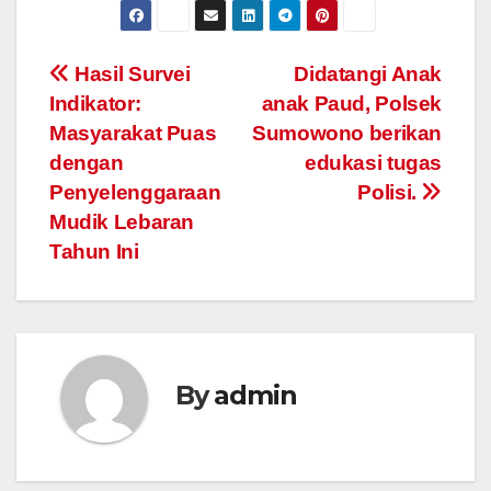
Post
Hasil Survei
Didatangi Anak
Indikator:
anak Paud, Polsek
navigation
Masyarakat Puas
Sumowono berikan
dengan
edukasi tugas
Penyelenggaraan
Polisi.
Mudik Lebaran
Tahun Ini
By
admin