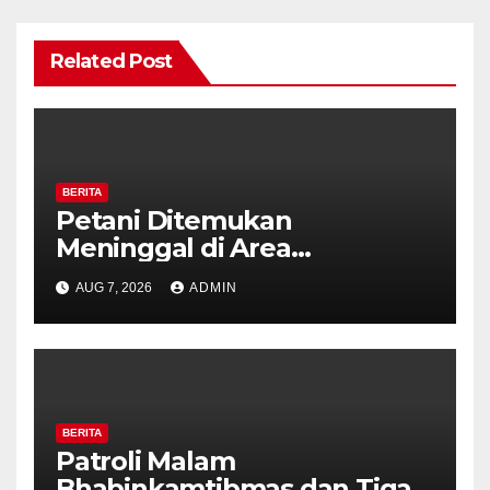
Related Post
BERITA
Petani Ditemukan
Meninggal di Area
Persawahan Kalibeji, Polisi
AUG 7, 2026
ADMIN
Pastikan Tidak Ada Tanda
Kekerasan
BERITA
Patroli Malam
Bhabinkamtibmas dan Tiga