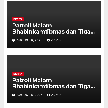
BERITA
Patroli Malam
Bhabinkamtibmas dan Tiga
Pilar Kelurahan Ungaran
AUGUST 6, 2026
ADMIN
Perkuat Kamtibmas, Warga
Diajak Aktifkan Ronda
BERITA
Patroli Malam
Bhabinkamtibmas dan Tiga
Pilar Kelurahan Ungaran
AUGUST 6, 2026
ADMIN
Perkuat Kamtibmas, Warga
Diajak Aktifkan Ronda