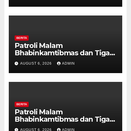
Tanda Kekerasan
BERITA
Patroli Malam
Bhabinkamtibmas dan Tiga
Pilar Kelurahan Ungaran
AUGUST 6, 2026
ADMIN
Perkuat Kamtibmas, Warga
Diajak Aktifkan Ronda
BERITA
Patroli Malam
Bhabinkamtibmas dan Tiga
Pilar Kelurahan Ungaran
AUGUST 6, 2026
ADMIN