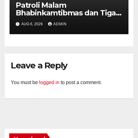
Patroli Malam
Bhabinkamtibmas dan Tiga
Pilar Kelurahan Ungaran
AUG 6, 2026
ADMIN
Perkuat Kamtibmas, Warga
Diajak Aktifkan Ronda
Leave a Reply
You must be
logged in
to post a comment.