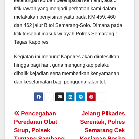
keterangan korban pelemparan kemarin, ada 3
titik rawan yang menjadi perhatian kami dalam
melakukan penyisiran yaitu pada KM 459, 460
dan 462 jalur B tol Semarang-Solo. Dimana pada
titik tersebut masuk wilayah Polres Semarang.”
Tegas Kapolres.
Kegiatan ini menurut Kapolres akan diintesifkan
hingga pagi hari, guna mengungkap pelaku
dibalik kejadian serta memberikan kenyamanan
dan keselamatan bagi pengguna jalan tol.
Post
Pencegahan
Jelang Pilkades
Peredaran Obat
Serentak, Polres
navigation
Sirup, Polsek
Semarang Cek
Tuntang Sambang
Kesiapan Posko