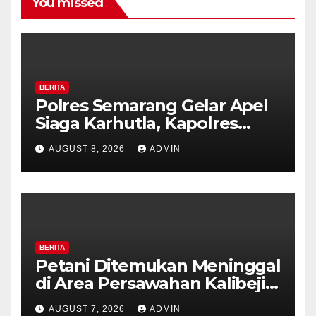
You missed
BERITA
Polres Semarang Gelar Apel
Siaga Karhutla, Kapolres
Tekankan Sinergi dan
AUGUST 8, 2026
ADMIN
Kesiapsiagaan Hadapi Musim
Kemarau.
BERITA
Petani Ditemukan Meninggal
di Area Persawahan Kalibeji,
Polisi Pastikan Tidak Ada
AUGUST 7, 2026
ADMIN