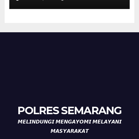
Perkuat Kamtibmas, Warga
Diajak Aktifkan Ronda
POLRES SEMARANG
𝙈𝙀𝙇𝙄𝙉𝘿𝙐𝙉𝙂𝙄 𝙈𝙀𝙉𝙂𝘼𝙔𝙊𝙈𝙄 𝙈𝙀𝙇𝘼𝙔𝘼𝙉𝙄
𝙈𝘼𝙎𝙔𝘼𝙍𝘼𝙆𝘼𝙏