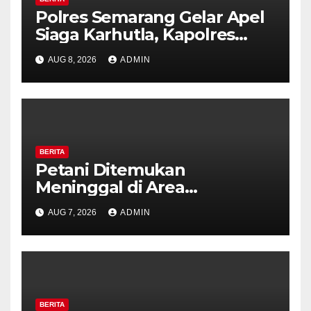
Polres Semarang Gelar Apel
Siaga Karhutla, Kapolres
Tekankan Sinergi dan
AUG 8, 2026
ADMIN
Kesiapsiagaan Hadapi Musim
Kemarau.
BERITA
Petani Ditemukan
Meninggal di Area
Persawahan Kalibeji, Polisi
AUG 7, 2026
ADMIN
Pastikan Tidak Ada Tanda
Kekerasan
BERITA