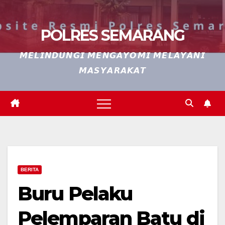
POLRES SEMARANG
𝙈𝙀𝙇𝙄𝙉𝘿𝙐𝙉𝙂𝙄 𝙈𝙀𝙉𝙂𝘼𝙔𝙊𝙈𝙄 𝙈𝙀𝙇𝘼𝙔𝘼𝙉𝙄
𝙈𝘼𝙎𝙔𝘼𝙍𝘼𝙆𝘼𝙏
BERITA
Buru Pelaku
Pelemparan Batu di