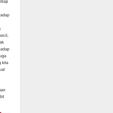
etiap
hadap
s
ecil,
ak
hadap
juga
 kita
ual
man
184