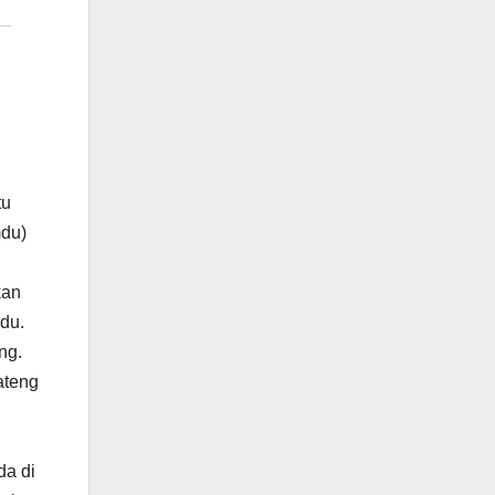
tu
mdu)
kan
du.
ng.
ateng
da di