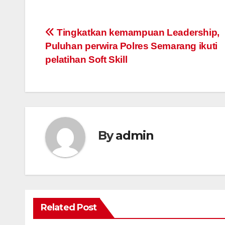
Post
Tingkatkan kemampuan Leadership,
Puluhan perwira Polres Semarang ikuti
navigation
pelatihan Soft Skill
By
admin
Related Post