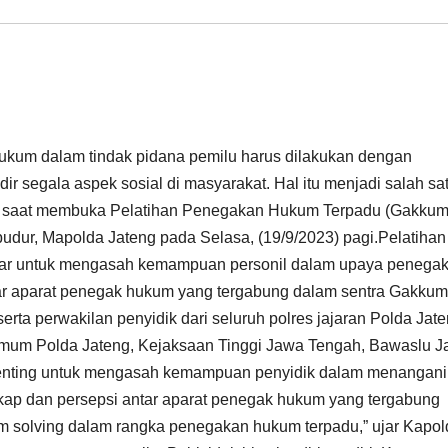
um dalam tindak pidana pemilu harus dilakukan dengan
 segala aspek sosial di masyarakat. Hal itu menjadi salah sa
fi saat membuka Pelatihan Penegakan Hukum Terpadu (Gakku
dur, Mapolda Jateng pada Selasa, (19/9/2023) pagi.Pelatihan
lar untuk mengasah kemampuan personil dalam upaya penega
ar aparat penegak hukum yang tergabung dalam sentra Gakkum
serta perwakilan penyidik dari seluruh polres jajaran Polda Jate
rimum Polda Jateng, Kejaksaan Tinggi Jawa Tengah, Bawaslu J
t penting untuk mengasah kemampuan penyidik dalam menangani
ikap dan persepsi antar aparat penegak hukum yang tergabung
solving dalam rangka penegakan hukum terpadu,” ujar Kapol