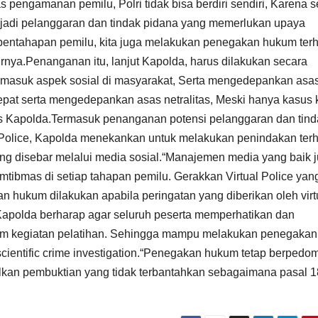
engamanan pemilu, Polri tidak bisa berdiri sendiri, Karena s
jadi pelanggaran dan tindak pidana yang memerlukan upaya
pentahapan pemilu, kita juga melakukan penegakan hukum ter
turnya.Penanganan itu, lanjut Kapolda, harus dilakukan secara
masuk aspek sosial di masyarakat, Serta mengedepankan asa
epat serta mengedepankan asas netralitas, Meski hanya kasus k
as Kapolda.Termasuk penanganan potensi pelanggaran dan tind
ual Police, Kapolda menekankan untuk melakukan penindakan ter
ang disebar melalui media sosial.“Manajemen media yang baik 
mtibmas di setiap tahapan pemilu. Gerakkan Virtual Police yang
 hukum dilakukan apabila peringatan yang diberikan oleh virt
 Kapolda berharap agar seluruh peserta memperhatikan dan
lam kegiatan pelatihan. Sehingga mampu melakukan penegakan
ientific crime investigation.“Penegakan hukum tetap berpedo
silkan pembuktian yang tidak terbantahkan sebagaimana pasal 