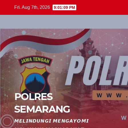
Skip
Fri. Aug 7th, 2026
9:01:10 PM
to
content
POLRES
SEMARANG
𝙈𝙀𝙇𝙄𝙉𝘿𝙐𝙉𝙂𝙄 𝙈𝙀𝙉𝙂𝘼𝙔𝙊𝙈𝙄