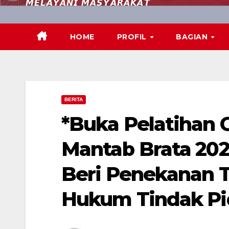
𝙈𝙀𝙇𝘼𝙔𝘼𝙉𝙄 𝙈𝘼𝙎𝙔𝘼𝙍𝘼𝙆𝘼𝙏
HOME
PROFIL
BAGIAN
BERITA
*Buka Pelatihan
Mantab Brata 202
Beri Penekanan 
Hukum Tindak Pi