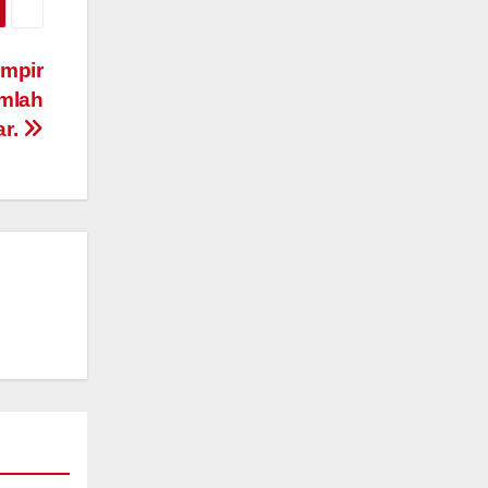
ampir
umlah
ar.