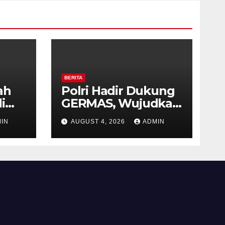
BERITA
ah
Polri Hadir Dukung
i
GERMAS, Wujudkan
,
Budaya Hidup Sehat
IN
AUGUST 4, 2026
ADMIN
as
di Kecamatan
iri
Pabelan
 ke-
 RI