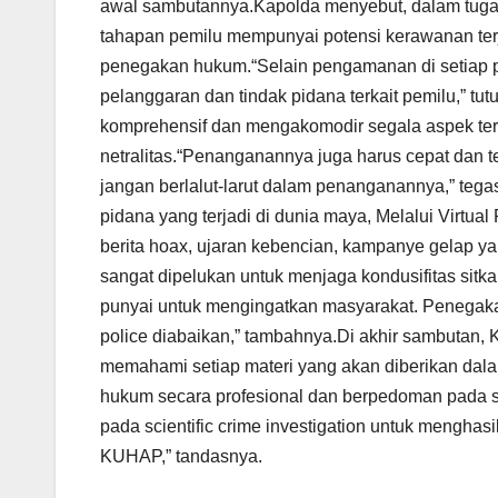
awal sambutannya.Kapolda menyebut, dalam tugas p
tahapan pemilu mempunyai potensi kerawanan ter
penegakan hukum.“Selain pengamanan di setiap 
pelanggaran dan tindak pidana terkait pemilu,” tu
komprehensif dan mengakomodir segala aspek ter
netralitas.“Penanganannya juga harus cepat dan t
jangan berlalut-larut dalam penanganannya,” teg
pidana yang terjadi di dunia maya, Melalui Virt
berita hoax, ujaran kebencian, kampanye gelap y
sangat dipelukan untuk menjaga kondusifitas sitka
punyai untuk mengingatkan masyarakat. Penegakan
police diabaikan,” tambahnya.Di akhir sambutan,
memahami setiap materi yang akan diberikan da
hukum secara profesional dan berpedoman pada sc
pada scientific crime investigation untuk mengha
KUHAP,” tandasnya.