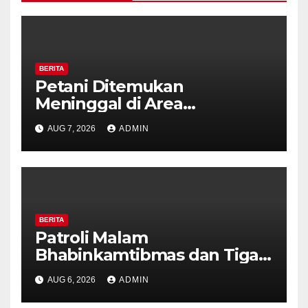
BERITA
Petani Ditemukan
Meninggal di Area
Persawahan Kalibeji, Polisi
AUG 7, 2026
ADMIN
Pastikan Tidak Ada Tanda
Kekerasan
BERITA
Patroli Malam
Bhabinkamtibmas dan Tiga
Pilar Kelurahan Ungaran
AUG 6, 2026
ADMIN
Perkuat Kamtibmas, Warga
Diajak Aktifkan Ronda