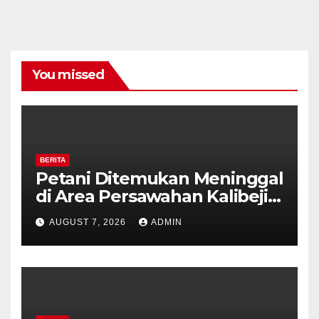
You missed
BERITA
Petani Ditemukan Meninggal
di Area Persawahan Kalibeji,
Polisi Pastikan Tidak Ada
AUGUST 7, 2026
ADMIN
Tanda Kekerasan