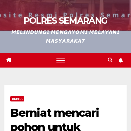
POLRES SEMARANG
𝙈𝙀𝙇𝙄𝙉𝘿𝙐𝙉𝙂𝙄 𝙈𝙀𝙉𝙂𝘼𝙔𝙊𝙈𝙄 𝙈𝙀𝙇𝘼𝙔𝘼𝙉𝙄
𝙈𝘼𝙎𝙔𝘼𝙍𝘼𝙆𝘼𝙏
BERITA
Berniat mencari
pohon untuk