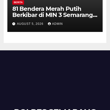
BERITA
81 Bendera Merah Putih
Berkibar di MIN 3 Semarang,
Bhabinkamtibmas Desa
AUGUST 5, 2026
ADMIN
Timpik Hadiri Peringatan
HUT ke-81 Kemerdekaan RI