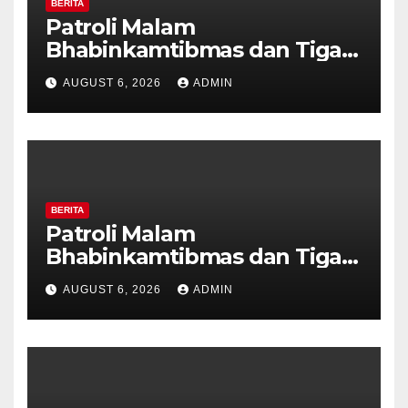
BERITA
Patroli Malam
Bhabinkamtibmas dan Tiga
Pilar Kelurahan Ungaran
AUGUST 6, 2026
ADMIN
Perkuat Kamtibmas, Warga
Diajak Aktifkan Ronda
BERITA
Patroli Malam
Bhabinkamtibmas dan Tiga
Pilar Kelurahan Ungaran
AUGUST 6, 2026
ADMIN
Perkuat Kamtibmas, Warga
Diajak Aktifkan Ronda