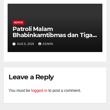
BERITA
Patroli Malam
Bhabinkamtibmas dan Tiga
Pilar Kelurahan Ungaran
AUG 6, 2026
ADMIN
Perkuat Kamtibmas, Warga
Diajak Aktifkan Ronda
Leave a Reply
You must be
logged in
to post a comment.