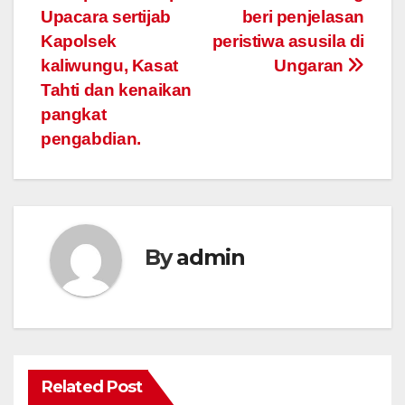
Upacara sertijab
beri penjelasan
navigation
Kapolsek
peristiwa asusila di
kaliwungu, Kasat
Ungaran
Tahti dan kenaikan
pangkat
pengabdian.
By
admin
Related Post