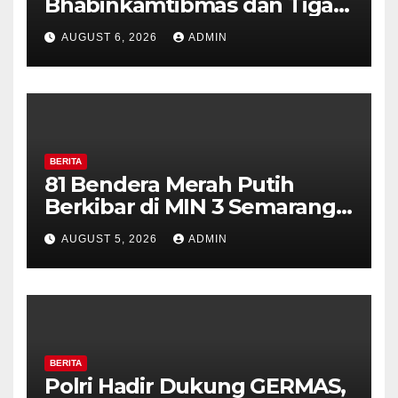
Bhabinkamtibmas dan Tiga
Pilar Kelurahan Ungaran
AUGUST 6, 2026
ADMIN
Perkuat Kamtibmas, Warga
Diajak Aktifkan Ronda
BERITA
81 Bendera Merah Putih
Berkibar di MIN 3 Semarang,
Bhabinkamtibmas Desa
AUGUST 5, 2026
ADMIN
Timpik Hadiri Peringatan
HUT ke-81 Kemerdekaan RI
BERITA
Polri Hadir Dukung GERMAS,