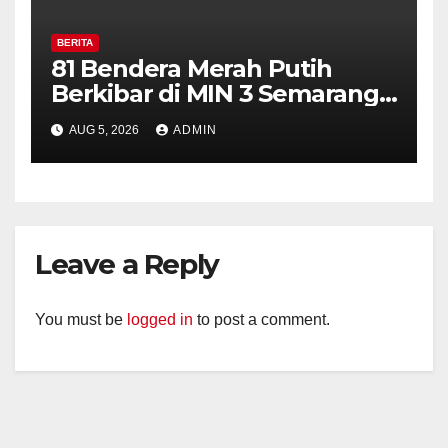
BERITA
81 Bendera Merah Putih
Berkibar di MIN 3 Semarang,
Bhabinkamtibmas Desa
AUG 5, 2026
ADMIN
Timpik Hadiri Peringatan
HUT ke-81 Kemerdekaan RI
Leave a Reply
You must be
logged in
to post a comment.