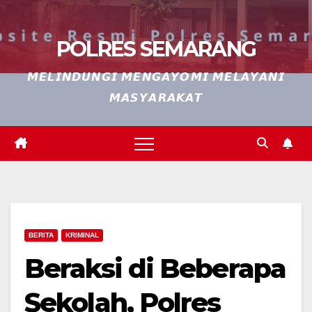
POLRES SEMARANG
𝙈𝙀𝙇𝙄𝙉𝘿𝙐𝙉𝙂𝙄 𝙈𝙀𝙉𝙂𝘼𝙔𝙊𝙈𝙄 𝙈𝙀𝙇𝘼𝙔𝘼𝙉𝙄
𝙈𝘼𝙎𝙔𝘼𝙍𝘼𝙆𝘼𝙏
BERITA
KRIMINAL
Beraksi di Beberapa
Sekolah, Polres