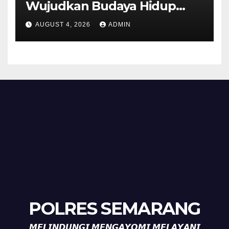
Wujudkan Budaya Hidup
Sehat di Kecamatan Pabelan
AUGUST 4, 2026
ADMIN
POLRES SEMARANG
𝙈𝙀𝙇𝙄𝙉𝘿𝙐𝙉𝙂𝙄 𝙈𝙀𝙉𝙂𝘼𝙔𝙊𝙈𝙄 𝙈𝙀𝙇𝘼𝙔𝘼𝙉𝙄