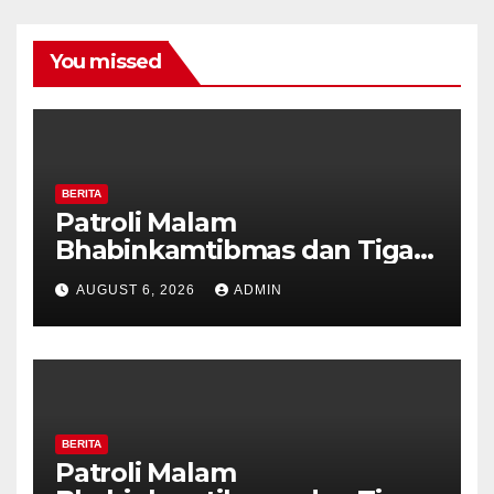
You missed
BERITA
Patroli Malam
Bhabinkamtibmas dan Tiga
Pilar Kelurahan Ungaran
AUGUST 6, 2026
ADMIN
Perkuat Kamtibmas, Warga
Diajak Aktifkan Ronda
BERITA
Patroli Malam