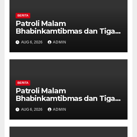
BERITA
Patroli Malam
Bhabinkamtibmas dan Tiga
Pilar Kelurahan Ungaran
AUG 6, 2026
ADMIN
Perkuat Kamtibmas, Warga
Diajak Aktifkan Ronda
BERITA
Patroli Malam
Bhabinkamtibmas dan Tiga
Pilar Kelurahan Ungaran
AUG 6, 2026
ADMIN
Perkuat Kamtibmas, Warga
Diajak Aktifkan Ronda