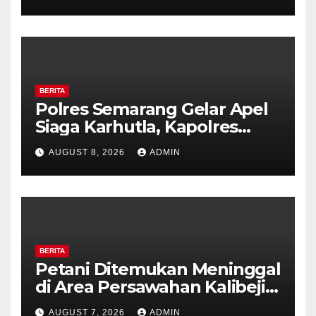
Ambarawa.
BERITA
Polres Semarang Gelar Apel
Siaga Karhutla, Kapolres
Tekankan Sinergi dan
AUGUST 8, 2026
ADMIN
Kesiapsiagaan Hadapi Musim
Kemarau.
BERITA
Petani Ditemukan Meninggal
di Area Persawahan Kalibeji,
Polisi Pastikan Tidak Ada
AUGUST 7, 2026
ADMIN