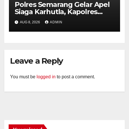
Polres Semarang Gelar Apel
Siaga Karhutla, Kapolres
Tekankan Sinergi dan
AUG 8, 2026
ADMIN
Kesiapsiagaan Hadapi Musim
Kemarau.
Leave a Reply
You must be
logged in
to post a comment.