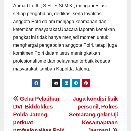
Ahmad Lutfhi, S.H., S.St.M.K., mengapresiasi
setiap pengabdian, dedikasi serta loyalitas
anggota Polri dalam menjaga keamanan dan
ketertiban masyarakat.Upacara laporan kenaikan
pangkat ini tidak hanya menjadi momen untuk
menghargai pengabdian anggota Polri, tetapi juga
komitmen Polri dalam terus meningkatkan
profesionalisme dan pelayanan terbaik kepada
masyarakat, tambah Kapolda Jateng.
Post
Gelar Pelatihan
Jaga kondisi fisik
DVI, Biddokkes
personil, Polres
navigation
Polda Jateng
Semarang gelar Uji
perkuat
Kesamaptaan
profesionalitas Polri
Jasmani.