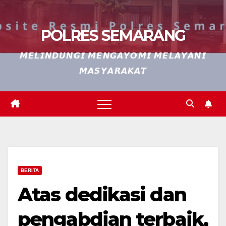
POLRES SEMARANG
𝙈𝙀𝙇𝙄𝙉𝘿𝙐𝙉𝙂𝙄 𝙈𝙀𝙉𝙂𝘼𝙔𝙊𝙈𝙄 𝙈𝙀𝙇𝘼𝙔𝘼𝙉𝙄
𝙈𝘼𝙎𝙔𝘼𝙍𝘼𝙆𝘼𝙏
BERITA
Atas dedikasi dan
pengabdian terbaik,