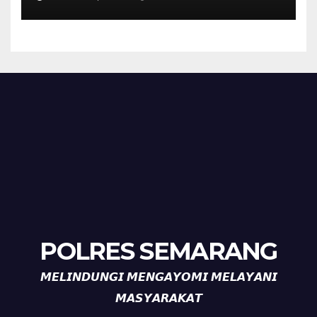
Tanda Kekerasan
POLRES SEMARANG
𝙈𝙀𝙇𝙄𝙉𝘿𝙐𝙉𝙂𝙄 𝙈𝙀𝙉𝙂𝘼𝙔𝙊𝙈𝙄 𝙈𝙀𝙇𝘼𝙔𝘼𝙉𝙄
𝙈𝘼𝙎𝙔𝘼𝙍𝘼𝙆𝘼𝙏