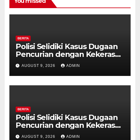
You missed
BERITA
Polisi Selidiki Kasus Dugaan
Pencurian dengan Kekerasan
di Counter HP Royal Phone
AUGUST 9, 2026
ADMIN
Ambarawa.
BERITA
Polisi Selidiki Kasus Dugaan
Pencurian dengan Kekerasan
di Counter HP Royal Phone
AUGUST 9, 2026
ADMIN