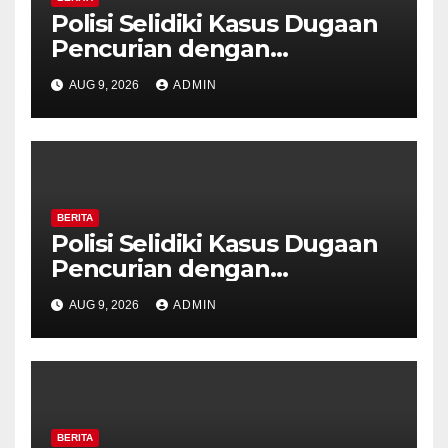
Polisi Selidiki Kasus Dugaan
Pencurian dengan
Kekerasan di Counter HP
AUG 9, 2026
ADMIN
Royal Phone Ambarawa.
BERITA
Polisi Selidiki Kasus Dugaan
Pencurian dengan
Kekerasan di Counter HP
AUG 9, 2026
ADMIN
Royal Phone Ambarawa.
BERITA