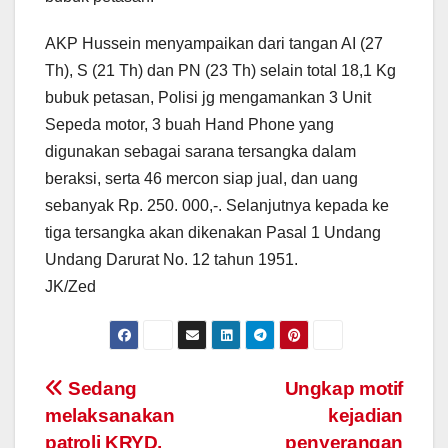
AKP Hussein menyampaikan dari tangan AI (27
Th), S (21 Th) dan PN (23 Th) selain total 18,1 Kg
bubuk petasan, Polisi jg mengamankan 3 Unit
Sepeda motor, 3 buah Hand Phone yang
digunakan sebagai sarana tersangka dalam
beraksi, serta 46 mercon siap jual, dan uang
sebanyak Rp. 250. 000,-. Selanjutnya kepada ke
tiga tersangka akan dikenakan Pasal 1 Undang
Undang Darurat No. 12 tahun 1951.
JK/Zed
Post
Sedang
Ungkap motif
melaksanakan
kejadian
navigation
patroli KRYD,
penyerangan