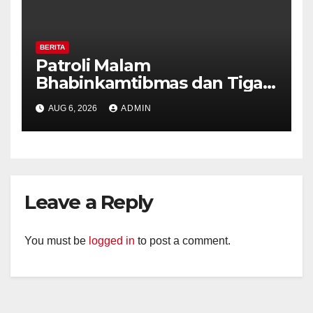
BERITA
Patroli Malam
Bhabinkamtibmas dan Tiga
Pilar Kelurahan Ungaran
AUG 6, 2026
ADMIN
Perkuat Kamtibmas, Warga
Diajak Aktifkan Ronda
Leave a Reply
You must be
logged in
to post a comment.