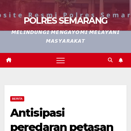
POLRES SEMARANG
𝙈𝙀𝙇𝙄𝙉𝘿𝙐𝙉𝙂𝙄 𝙈𝙀𝙉𝙂𝘼𝙔𝙊𝙈𝙄 𝙈𝙀𝙇𝘼𝙔𝘼𝙉𝙄
𝙈𝘼𝙎𝙔𝘼𝙍𝘼𝙆𝘼𝙏
BERITA
Antisipasi
peredaran petasan