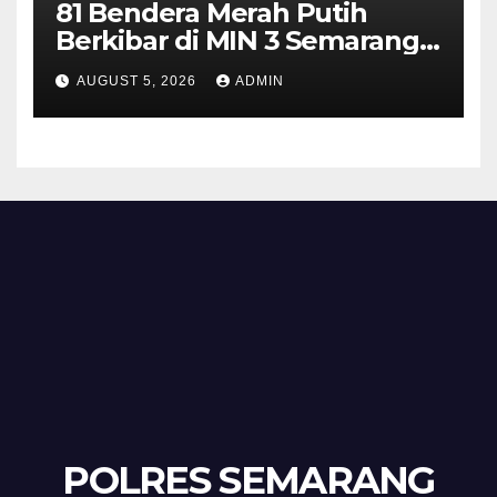
81 Bendera Merah Putih
Berkibar di MIN 3 Semarang,
Bhabinkamtibmas Desa
AUGUST 5, 2026
ADMIN
Timpik Hadiri Peringatan
HUT ke-81 Kemerdekaan RI
POLRES SEMARANG