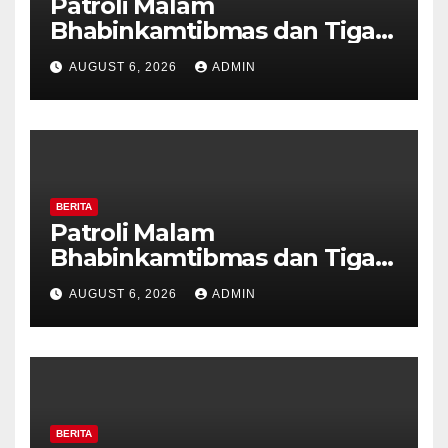
Patroli Malam
Bhabinkamtibmas dan Tiga
Pilar Kelurahan Ungaran
AUGUST 6, 2026
ADMIN
Perkuat Kamtibmas, Warga
Diajak Aktifkan Ronda
BERITA
Patroli Malam
Bhabinkamtibmas dan Tiga
Pilar Kelurahan Ungaran
AUGUST 6, 2026
ADMIN
Perkuat Kamtibmas, Warga
Diajak Aktifkan Ronda
BERITA