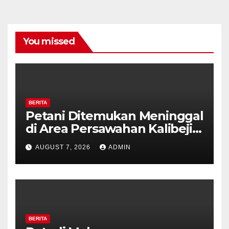
You missed
BERITA
Petani Ditemukan Meninggal
di Area Persawahan Kalibeji,
Polisi Pastikan Tidak Ada
AUGUST 7, 2026
ADMIN
Tanda Kekerasan
BERITA