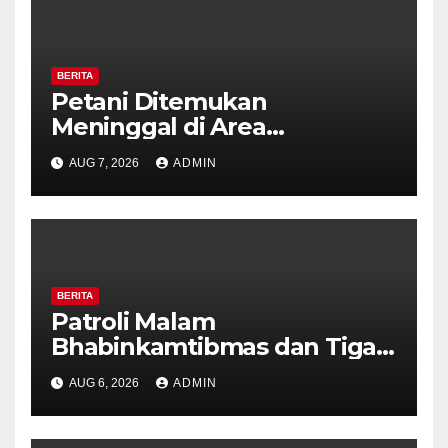
BERITA
Petani Ditemukan
Meninggal di Area
Persawahan Kalibeji, Polisi
AUG 7, 2026
ADMIN
Pastikan Tidak Ada Tanda
Kekerasan
BERITA
Patroli Malam
Bhabinkamtibmas dan Tiga
Pilar Kelurahan Ungaran
AUG 6, 2026
ADMIN
Perkuat Kamtibmas, Warga
Diajak Aktifkan Ronda