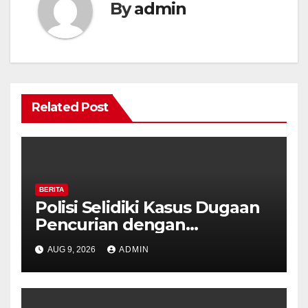
By
admin
Related Post
BERITA
Polisi Selidiki Kasus Dugaan
Pencurian dengan
Kekerasan di Counter HP
AUG 9, 2026
ADMIN
Royal Phone Ambarawa.