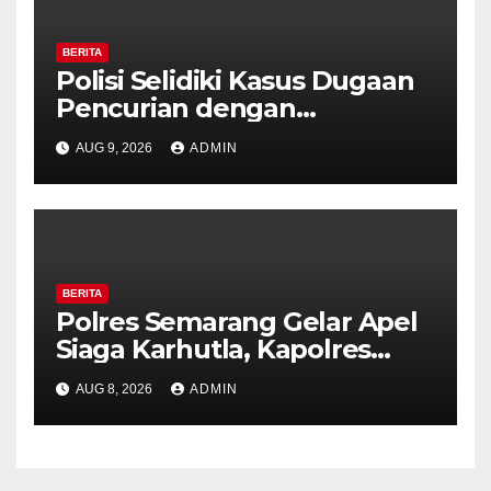
BERITA
Polisi Selidiki Kasus Dugaan
Pencurian dengan
Kekerasan di Counter HP
AUG 9, 2026
ADMIN
Royal Phone Ambarawa.
BERITA
Polres Semarang Gelar Apel
Siaga Karhutla, Kapolres
Tekankan Sinergi dan
AUG 8, 2026
ADMIN
Kesiapsiagaan Hadapi Musim
Kemarau.