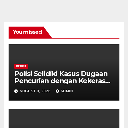
You missed
BERITA
Polisi Selidiki Kasus Dugaan
Pencurian dengan Kekerasan
di Counter HP Royal Phone
AUGUST 9, 2026
ADMIN
Ambarawa.