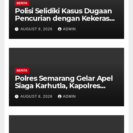
BERITA
Polisi Selidiki Kasus Dugaan
Pencurian dengan Kekerasan
di Counter HP Royal Phone
AUGUST 9, 2026
ADMIN
Ambarawa.
BERITA
Polres Semarang Gelar Apel
Siaga Karhutla, Kapolres
Tekankan Sinergi dan
AUGUST 8, 2026
ADMIN
Kesiapsiagaan Hadapi Musim
Kemarau.