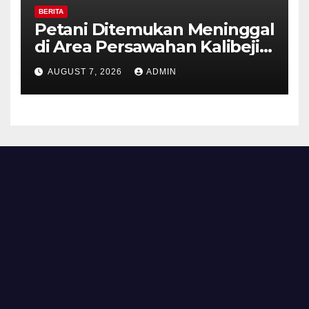
BERITA
Petani Ditemukan Meninggal
di Area Persawahan Kalibeji,
Polisi Pastikan Tidak Ada
AUGUST 7, 2026
ADMIN
Tanda Kekerasan