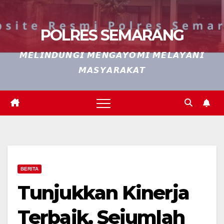
POLRES SEMARANG
𝙈𝙀𝙇𝙄𝙉𝘿𝙐𝙉𝙂𝙄 𝙈𝙀𝙉𝙂𝘼𝙔𝙊𝙈𝙄 𝙈𝙀𝙇𝘼𝙔𝘼𝙉𝙄
𝙈𝘼𝙎𝙔𝘼𝙍𝘼𝙆𝘼𝙏
BERITA
Tunjukkan Kinerja
Terbaik, Sejumlah